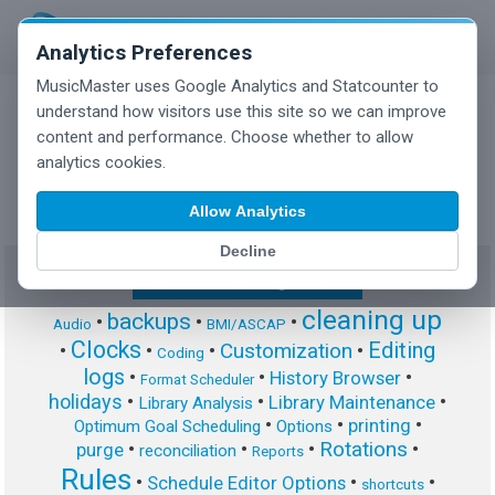
Analytics Preferences
MusicMaster uses Google Analytics and Statcounter to
understand how visitors use this site so we can improve
content and performance. Choose whether to allow
MusicMaster Blog
analytics cookies.
Allow Analytics
Decline
Show/Hide Tag Cloud
cleaning up
backups
•
•
•
Audio
BMI/ASCAP
Clocks
Editing
Customization
•
•
•
•
Coding
logs
•
•
•
History Browser
Format Scheduler
holidays
•
•
•
Library Maintenance
Library Analysis
•
•
•
printing
Optimum Goal Scheduling
Options
Rotations
•
•
•
•
purge
reconciliation
Reports
Rules
•
•
•
Schedule Editor Options
shortcuts