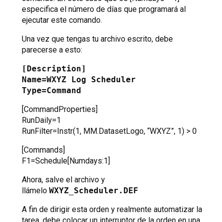
especifica el número de días que programará al
ejecutar este comando.
Una vez que tengas tu archivo escrito, debe
parecerse a esto:
[Description]
Name=WXYZ Log Scheduler
Type=Command
[CommandProperties]
RunDaily=1
RunFilter=Instr(1, MM.DatasetLogo, “WXYZ”, 1) > 0
[Commands]
F1=Schedule[Numdays:1]
Ahora, salve el archivo y
llámelo
WXYZ_Scheduler.DEF
A fin de dirigir esta orden y realmente automatizar la
tarea, debe colocar un interruptor de la orden en una