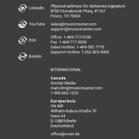
Physical address for deliveries/signature:
LinkedIn
8700 Stonebrook Pkwy, #1167
Frisco, TX 75034
YouTube
sales@musicmaster.com
support@musicmaster.com
Office: 1-469-717-0100
RSS
Fax: 1-469-717-0200
Sales Hotline: 1-469-592-7770
Support Hotline: 1-262-825-4000
Boletín
INTERNACIONAL
Canada
Sinclair Media
malcolm@musicmaster.com
1-905-665-1220
Europe/Asia
ON AIR
Wilhelm-Kabus-Straße 70
Haus 34
D-10829 Berlin
Deutschland
office@onair.de