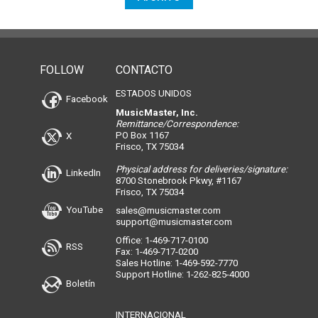
FOLLOW
CONTACTO
ESTADOS UNIDOS
Facebook
MusicMaster, Inc.
Remittance/Correspondence:
PO Box 1167
X
Frisco, TX 75034
Physical address for deliveries/signature:
LinkedIn
8700 Stonebrook Pkwy, #1167
Frisco, TX 75034
YouTube
sales@musicmaster.com
support@musicmaster.com
Office: 1-469-717-0100
RSS
Fax: 1-469-717-0200
Sales Hotline: 1-469-592-7770
Support Hotline: 1-262-825-4000
Boletín
INTERNACIONAL