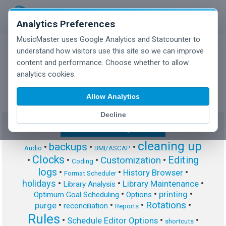
Analytics Preferences
MusicMaster uses Google Analytics and Statcounter to
understand how visitors use this site so we can improve
content and performance. Choose whether to allow
MusicMaster Blog
analytics cookies.
Allow Analytics
Decline
Show/Hide Tag Cloud
cleaning up
backups
•
•
•
Audio
BMI/ASCAP
Clocks
Editing
Customization
•
•
•
•
Coding
logs
•
•
•
History Browser
Format Scheduler
holidays
•
•
•
Library Maintenance
Library Analysis
•
•
•
printing
Optimum Goal Scheduling
Options
Rotations
•
•
•
•
purge
reconciliation
Reports
Rules
•
•
•
Schedule Editor Options
shortcuts