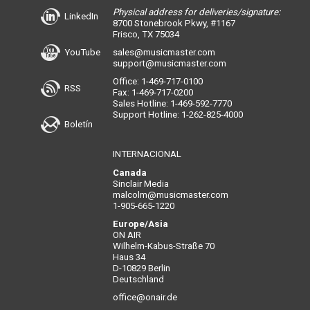
Physical address for deliveries/signature:
LinkedIn
8700 Stonebrook Pkwy, #1167
Frisco, TX 75034
YouTube
sales@musicmaster.com
support@musicmaster.com
Office: 1-469-717-0100
RSS
Fax: 1-469-717-0200
Sales Hotline: 1-469-592-7770
Support Hotline: 1-262-825-4000
Boletín
INTERNACIONAL
Canada
Sinclair Media
malcolm@musicmaster.com
1-905-665-1220
Europe/Asia
ON AIR
Wilhelm-Kabus-Straße 70
Haus 34
D-10829 Berlin
Deutschland
office@onair.de