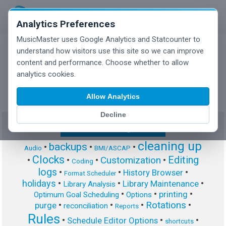
Analytics Preferences
MusicMaster uses Google Analytics and Statcounter to
understand how visitors use this site so we can improve
content and performance. Choose whether to allow
MusicMaster Blog
analytics cookies.
Allow Analytics
Decline
Show/Hide Tag Cloud
cleaning up
backups
•
•
•
Audio
BMI/ASCAP
Clocks
Editing
Customization
•
•
•
•
Coding
logs
•
•
•
History Browser
Format Scheduler
holidays
•
•
•
Library Maintenance
Library Analysis
•
•
•
printing
Optimum Goal Scheduling
Options
Rotations
•
•
•
•
purge
reconciliation
Reports
Rules
•
•
•
Schedule Editor Options
shortcuts