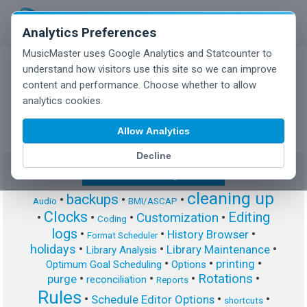
Analytics Preferences
MusicMaster uses Google Analytics and Statcounter to
understand how visitors use this site so we can improve
content and performance. Choose whether to allow
MusicMaster Blog
analytics cookies.
Allow Analytics
Decline
Show/Hide Tag Cloud
cleaning up
backups
•
•
•
Audio
BMI/ASCAP
Clocks
Editing
Customization
•
•
•
•
Coding
logs
•
•
•
History Browser
Format Scheduler
holidays
•
•
•
Library Maintenance
Library Analysis
•
•
•
printing
Optimum Goal Scheduling
Options
Rotations
•
•
•
•
purge
reconciliation
Reports
Rules
•
•
•
Schedule Editor Options
shortcuts