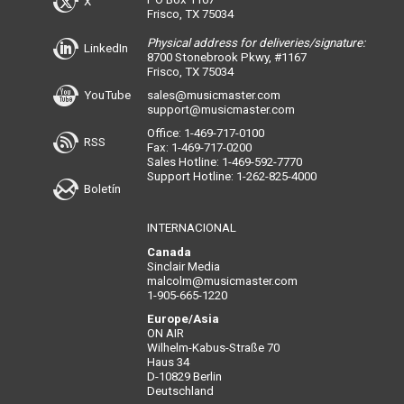
X
Frisco, TX 75034
Physical address for deliveries/signature:
LinkedIn
8700 Stonebrook Pkwy, #1167
Frisco, TX 75034
YouTube
sales@musicmaster.com
support@musicmaster.com
Office: 1-469-717-0100
RSS
Fax: 1-469-717-0200
Sales Hotline: 1-469-592-7770
Support Hotline: 1-262-825-4000
Boletín
INTERNACIONAL
Canada
Sinclair Media
malcolm@musicmaster.com
1-905-665-1220
Europe/Asia
ON AIR
Wilhelm-Kabus-Straße 70
Haus 34
D-10829 Berlin
Deutschland