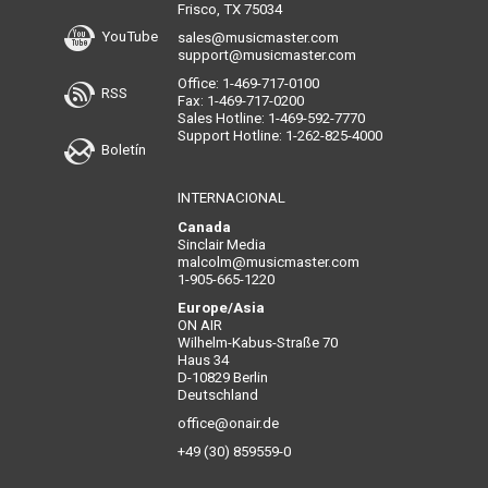
Frisco, TX 75034
YouTube
sales@musicmaster.com
support@musicmaster.com
Office: 1-469-717-0100
RSS
Fax: 1-469-717-0200
Sales Hotline: 1-469-592-7770
Support Hotline: 1-262-825-4000
Boletín
INTERNACIONAL
Canada
Sinclair Media
malcolm@musicmaster.com
1-905-665-1220
Europe/Asia
ON AIR
Wilhelm-Kabus-Straße 70
Haus 34
D-10829 Berlin
Deutschland
office@onair.de
+49 (30) 859559-0