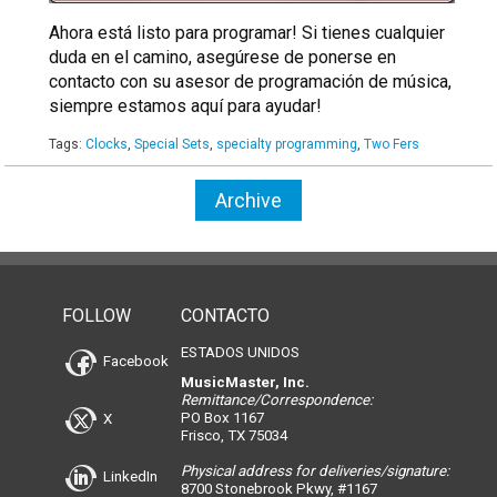
Ahora está listo para programar! Si tienes cualquier
duda en el camino, asegúrese de ponerse en
contacto con su asesor de programación de música,
siempre estamos aquí para ayudar!
Tags:
Clocks
,
Special Sets
,
specialty programming
,
Two Fers
Archive
FOLLOW
CONTACTO
ESTADOS UNIDOS
Facebook
MusicMaster, Inc.
Remittance/Correspondence:
PO Box 1167
X
Frisco, TX 75034
Physical address for deliveries/signature:
LinkedIn
8700 Stonebrook Pkwy, #1167