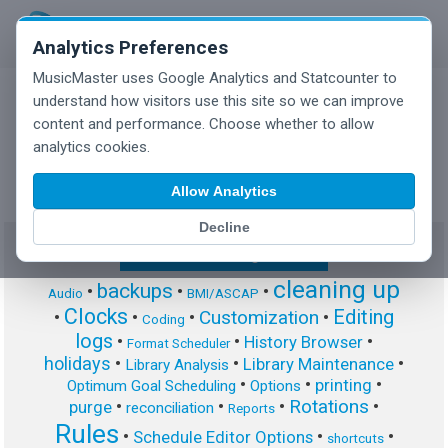
Analytics Preferences
MusicMaster uses Google Analytics and Statcounter to
understand how visitors use this site so we can improve
content and performance. Choose whether to allow
MusicMaster Blog
analytics cookies.
Allow Analytics
Decline
Show/Hide Tag Cloud
cleaning up
backups
•
•
•
Audio
BMI/ASCAP
Clocks
Editing
Customization
•
•
•
•
Coding
logs
•
•
•
History Browser
Format Scheduler
holidays
•
•
•
Library Maintenance
Library Analysis
•
•
•
printing
Optimum Goal Scheduling
Options
Rotations
•
•
•
•
purge
reconciliation
Reports
Rules
•
•
•
Schedule Editor Options
shortcuts