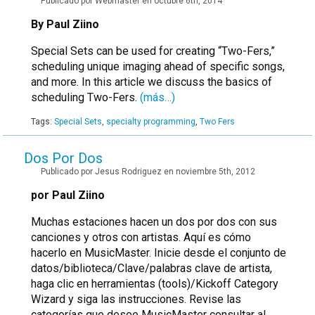
Publicado por Webmaster en octubre 6th, 2014
By Paul Ziino
Special Sets can be used for creating “Two-Fers,”
scheduling unique imaging ahead of specific songs,
and more. In this article we discuss the basics of
scheduling Two-Fers.
(más…)
Tags:
Special Sets
,
specialty programming
,
Two Fers
Dos Por Dos
Publicado por Jesus Rodriguez en noviembre 5th, 2012
por Paul Ziino
Muchas estaciones hacen un dos por dos con sus
canciones y otros con artistas. Aquí es cómo
hacerlo en MusicMaster. Inicie desde el conjunto de
datos/biblioteca/Clave/palabras clave de artista,
haga clic en herramientas (tools)/Kickoff Category
Wizard y siga las instrucciones. Revise las
categorías que desee MusicMaster consultar al