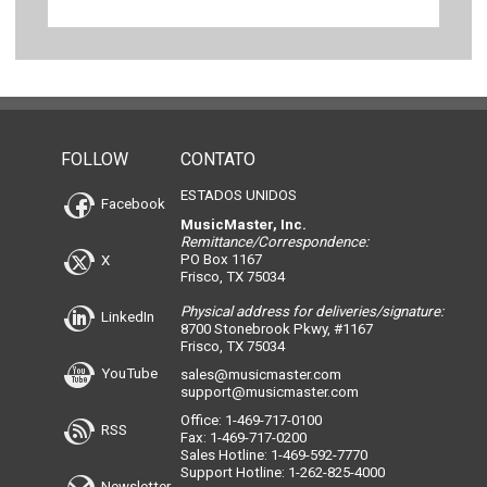
FOLLOW
CONTATO
ESTADOS UNIDOS
Facebook
MusicMaster, Inc.
Remittance/Correspondence:
PO Box 1167
X
Frisco, TX 75034
Physical address for deliveries/signature:
LinkedIn
8700 Stonebrook Pkwy, #1167
Frisco, TX 75034
YouTube
sales@musicmaster.com
support@musicmaster.com
Office: 1-469-717-0100
RSS
Fax: 1-469-717-0200
Sales Hotline: 1-469-592-7770
Support Hotline: 1-262-825-4000
Newsletter